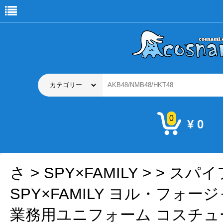
0
¥ 0
さ
>
SPY×FAMILY
>
> スパ
SPY×FAMILY ヨル・フォ
業務用ユニフォーム コスチュ