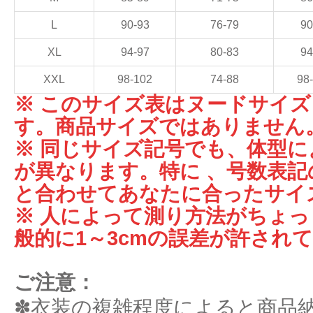
L
90-93
76-79
90
XL
94-97
80-83
94
XXL
98-102
74-88
98
※ このサイズ表はヌードサイ
す。商品サイズではありません
※ 同じサイズ記号でも、体型
が異なります。特に 、号数表記
と合わせてあなたに合ったサイ
※ 人によって測り方法がちょ
般的に1～3cmの誤差が許され
ご注意：
✽衣装の複雑程度によると商品