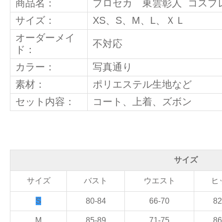
商品名：
プロセカ 東雲彰人 コスプ
サイズ：
XS、S、M、L、ＸＬ
オーダーメイ
不対応
ド：
カラー：
写真通り
素材：
ポリエステル生地など
セット内容：
コート、上着、ズボン
サイズ
サイズ
バスト
ウエスト
ヒ
S
80-84
66-70
82
M
85-89
71-75
86