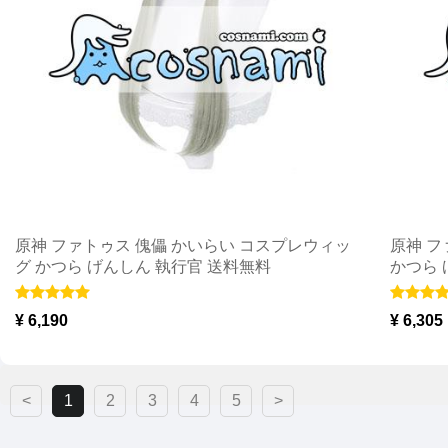
原神 ファトゥス 傀儡 かいらい コスプレウィッ
原神 フ
グ かつら げんしん 執行官 送料無料
かつら 
¥ 6,190
¥ 6,305
<
1
2
3
4
5
>