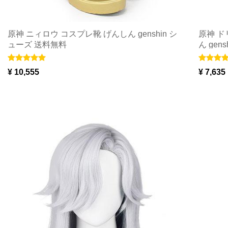
原神 ニィロウ コスプレ靴 げんしん genshin シ
原神 ド
ューズ 送料無料
ん gen
¥ 10,555
¥ 7,635