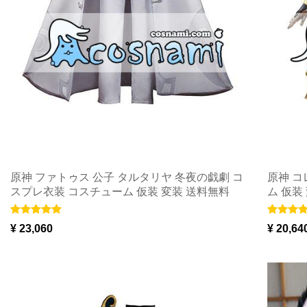
原神 ファトゥス 公子 タルタリヤ 冬夜の戯劇 コ
原神 コ
スプレ衣装 コスチューム 仮装 変装 送料無料
ム 仮装
¥ 23,060
¥ 20,64