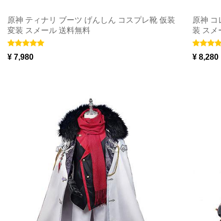
原神 ティナリ ブーツ げんしん コスプレ靴 仮装
原神 コ
変装 スメール 送料無料
装 スメ
¥ 7,980
¥ 8,280