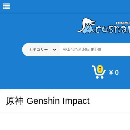
0
¥ 0
原神 Genshin Impact