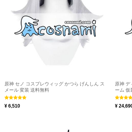
原神 セノ コスプレウィッグ かつら げんしん ス
原神 デ
メール 変装 送料無料
ーム 仮
¥ 6,510
¥ 24,69